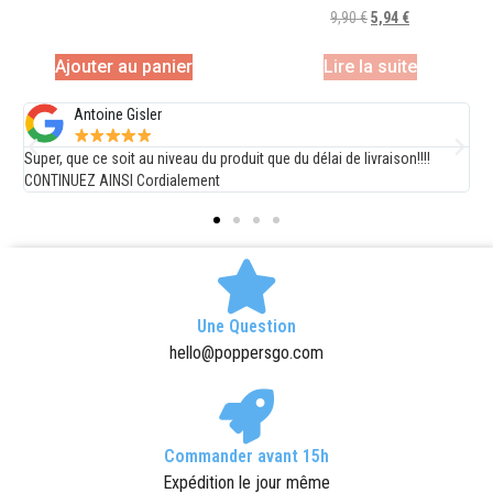
9,90
€
5,94
€
Ajouter au panier
Lire la suite
Steph V
son!!!!
société sérieuse, livraison rapide et produits satisfaisants. Je
conseille.
Une Question
hello@poppersgo.com
Commander avant 15h
Expédition le jour même