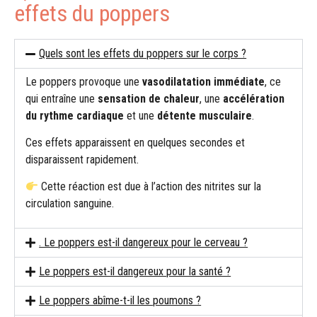
effets du poppers
Quels sont les effets du poppers sur le corps ?
Le poppers provoque une
vasodilatation immédiate
, ce
qui entraîne une
sensation de chaleur
, une
accélération
du rythme cardiaque
et une
détente musculaire
.
Ces effets apparaissent en quelques secondes et
disparaissent rapidement.
Cette réaction est due à l’action des nitrites sur la
circulation sanguine.
. Le poppers est-il dangereux pour le cerveau ?
Le poppers est-il dangereux pour la santé ?
Le poppers abîme-t-il les poumons ?