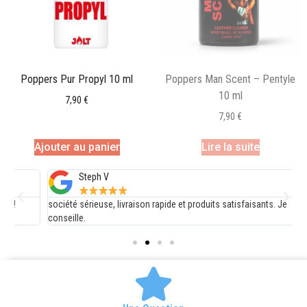
Poppers Pur Propyl 10 ml
Poppers Man Scent – Pentyle
10 ml
7,90
€
7,90
€
Ajouter au panier
Lire la suite
Steph V
société sérieuse, livraison rapide et produits satisfaisants. Je
E
conseille.
d