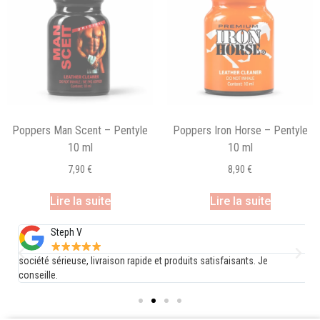
Poppers Man Scent – Pentyle
Poppers Iron Horse – Pentyle
10 ml
10 ml
7,90
€
8,90
€
Lire la suite
Lire la suite
Steph V
société sérieuse, livraison rapide et produits satisfaisants. Je
E
conseille.
d