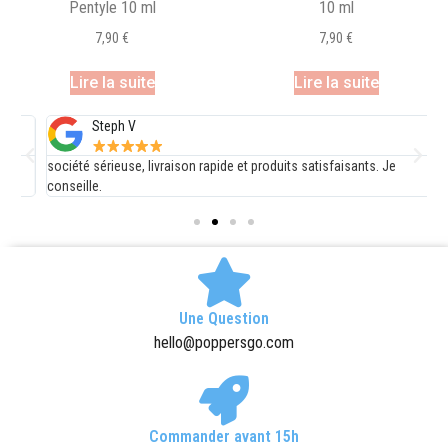
Pentyle 10 ml
10 ml
7,90
€
7,90
€
Lire la suite
Lire la suite
Steph V
société sérieuse, livraison rapide et produits satisfaisants. Je
E
conseille.
d
Une Question
hello@poppersgo.com
Commander avant 15h