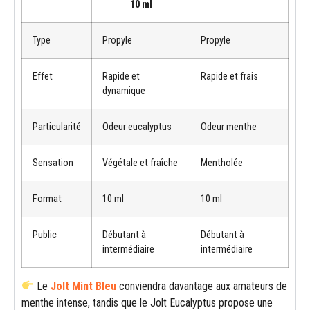
10 ml
Type
Propyle
Propyle
Effet
Rapide et
Rapide et frais
dynamique
Particularité
Odeur eucalyptus
Odeur menthe
Sensation
Végétale et fraîche
Mentholée
Format
10 ml
10 ml
Public
Débutant à
Débutant à
intermédiaire
intermédiaire
Le
Jolt Mint Bleu
conviendra davantage aux amateurs de
menthe intense, tandis que le Jolt Eucalyptus propose une