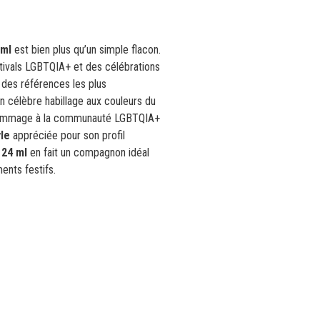
 ml
est bien plus qu’un simple flacon.
stivals LGBTQIA+ et des célébrations
e des références les plus
 célèbre habillage aux couleurs du
d hommage à la communauté LGBTQIA+
yle
appréciée pour son profil
e
24 ml
en fait un compagnon idéal
ents festifs.