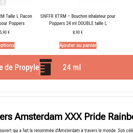
Taille L Flacon
SNFFR XTRM – Bouchon inhalateur pour
 pour Poppers
Poppers 24 ml DOUBLE taille L
5,90
€
8,90
€
options
Ajouter au panier
te de Propyle
24 ml
ppers Amsterdam XXX Pride Rain
t ouvert qui a fait la renommée d’Amsterdam à travers le monde. Son cél