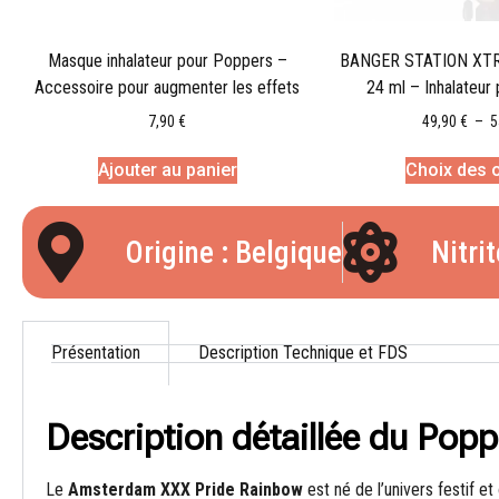
Masque inhalateur pour Poppers –
BANGER STATION XTRM 
Accessoire pour augmenter les effets
24 ml – Inhalateur
7,90
€
49,90
€
–
5
Ajouter au panier
Choix des 
Origine : Belgique
Nitri
Présentation
Description Technique et FDS
Description détaillée du Po
Le
Amsterdam XXX Pride Rainbow
est né de l’univers festif e