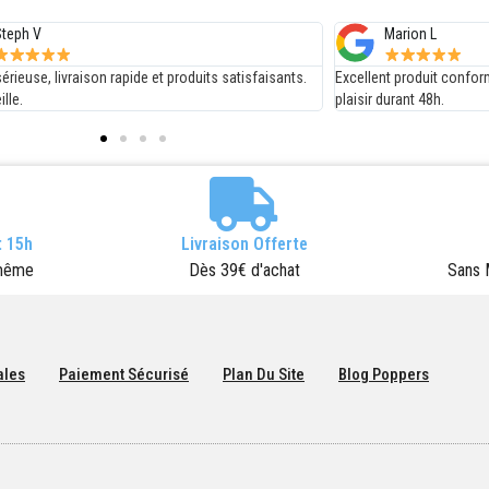
arion L
Fabien
t produit conforme à mes attentes, je me prend du
je suis satisfait de la re
urant 48h.
rapport qualité prix est t
 15h
Livraison Offerte
 même
Dès 39€ d'achat
Sans 
ales
Paiement Sécurisé
Plan Du Site
Blog Poppers