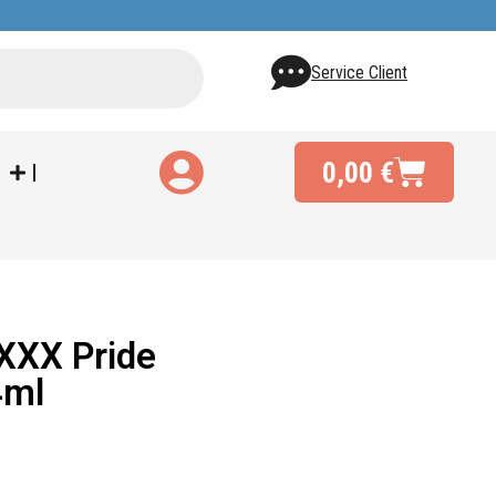
Service Client
0,00
€
XXX Pride
4ml