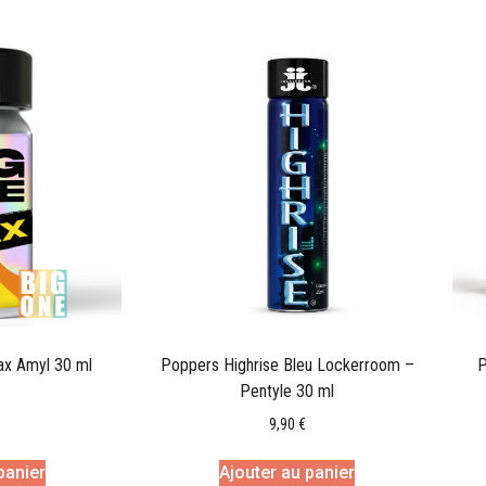
ax Amyl 30 ml
Poppers Highrise Bleu Lockerroom –
P
Pentyle 30 ml
9,90
€
panier
Ajouter au panier