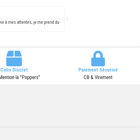
Antoine Gisler
lation client pour des produits dont le
Super, que ce soit au niveau du produit q
rès correct
livraison!!!! CONTINUEZ AINSI Cordialeme
Colis Discret
Paiement Sécurisé
Mention la "Poppers"
CB & Virement