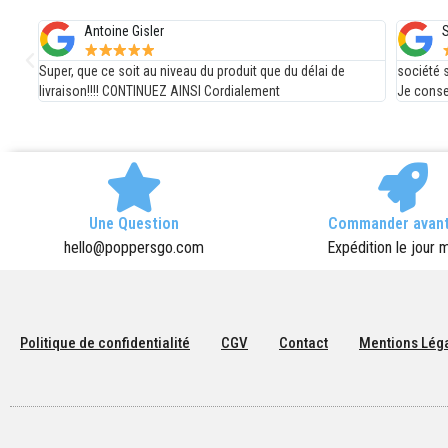
Steph V
M
société sérieuse, livraison rapide et produits satisfaisants.
Excellen
Je conseille.
plaisir d
Une Question
Commander avant
hello@poppersgo.com
Expédition le jour
Politique de confidentialité
CGV
Contact
Mentions Lég