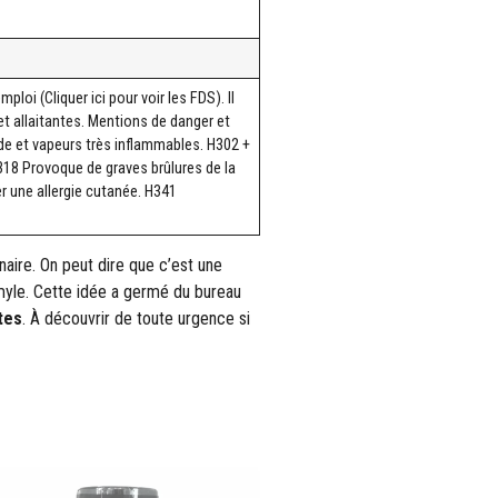
loi (Cliquer ici pour voir les FDS). Il
t allaitantes. Mentions de danger et
ide et vapeurs très inflammables. H302 +
318 Provoque de graves brûlures de la
r une allergie cutanée. H341
naire. On peut dire que c’est une
’amyle. Cette idée a germé du bureau
tes
. À découvrir de toute urgence si