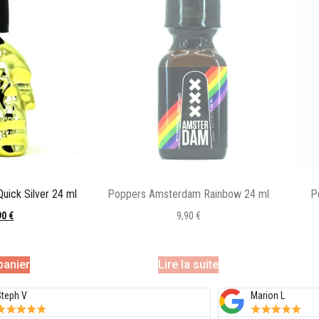
uick Silver 24 ml
Poppers Amsterdam Rainbow 24 ml
P
90
€
9,90
€
panier
Lire la suite
Marion L
Fabi