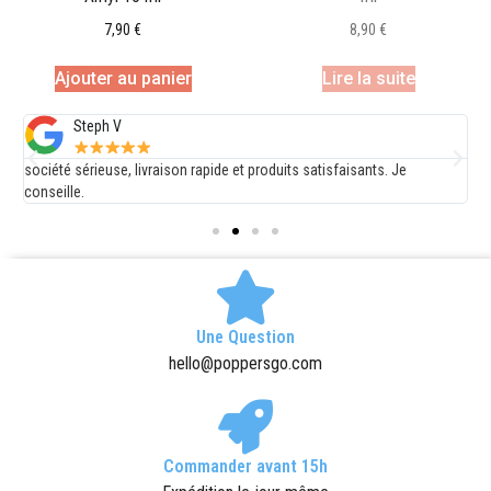
7,90
€
8,90
€
Ajouter au panier
Lire la suite
Steph V
société sérieuse, livraison rapide et produits satisfaisants. Je
E
conseille.
d
Une Question
hello@poppersgo.com
Commander avant 15h