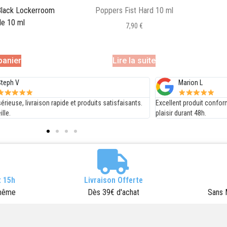
Black Lockerroom
Poppers Fist Hard 10 ml
le 10 ml
7,90
€
panier
Lire la suite
Marion L
Fabien
Excellent produit conforme à mes attentes, je me prend du
je suis satisfait
plaisir durant 48h.
rapport qualité p
 15h
Livraison Offerte
 même
Dès 39€ d'achat
Sans 