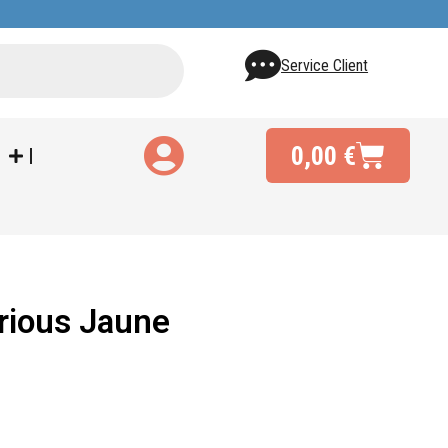
Service Client
0,00
€
rious Jaune