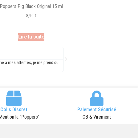
Poppers Pig Black Original 15 ml
8,90
€
Lire la suite
Antoine Gisler
 de la relation client pour des produits dont le
Super, que ce soit au niveau du 
rix est très correct
livraison!!!! CONTINUEZ AINSI C
Colis Discret
Paiement Sécurisé
Mention la "Poppers"
CB & Virement