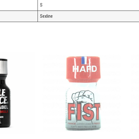
S
Sexline