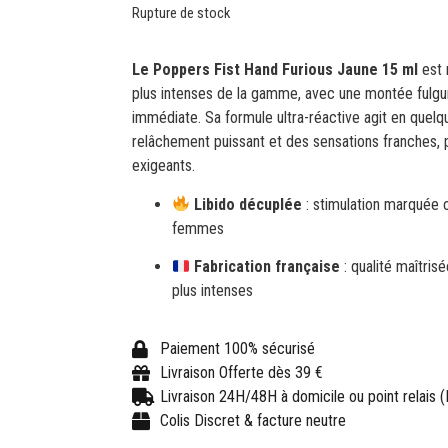
Rupture de stock
Le Poppers Fist Hand Furious Jaune 15 ml
est 
plus intenses de la gamme, avec une montée fulgur
immédiate. Sa formule ultra-réactive agit en quel
relâchement puissant et des sensations franches, p
exigeants.
Libido décuplée
: stimulation marqué
femmes
Fabrication française
: qualité maîtris
plus intenses
Paiement 100% sécurisé
Livraison Offerte dès 39 €
Livraison 24H/48H à domicile ou point relais 
Colis Discret & facture neutre