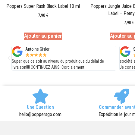
Poppers Super Rush Black Label 10 ml
Poppers Jungle Juice 
Label – Penty
7,90
€
7,90
€
Ajouter au panier
Ajouter au 
Steph V
élai de
société sérieuse, livraison rapide et produits satisfaisants.
Je conseille.
Une Question
Commander avant
hello@poppersgo.com
Expédition le jour