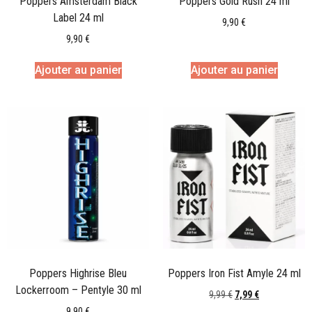
Poppers Amsterdam Black
Poppers Gold Rush 24 ml
Label 24 ml
9,90
€
9,90
€
Ajouter au panier
Ajouter au panier
Poppers Highrise Bleu
Poppers Iron Fist Amyle 24 ml
Lockerroom – Pentyle 30 ml
9,99
€
7,99
€
9,90
€